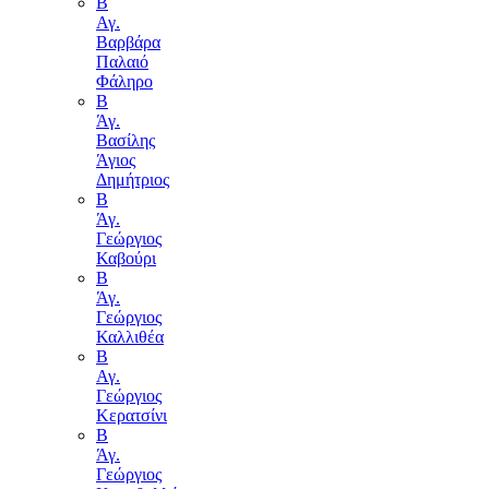
Β
Αγ.
Βαρβάρα
Παλαιό
Φάληρο
Β
Άγ.
Βασίλης
Άγιος
Δημήτριος
Β
Άγ.
Γεώργιος
Καβούρι
Β
Άγ.
Γεώργιος
Καλλιθέα
Β
Αγ.
Γεώργιος
Κερατσίνι
Β
Άγ.
Γεώργιος