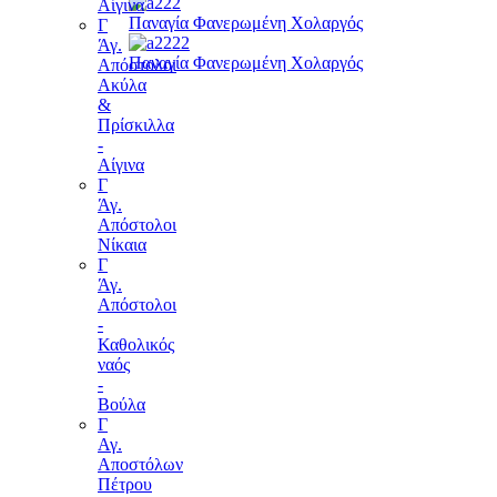
Αίγινα
Παναγία Φανερωμένη Χολαργός
Γ
Άγ.
Παναγία Φανερωμένη Χολαργός
Απόστολοι
Ακύλα
&
Πρίσκιλλα
-
Αίγινα
Γ
Άγ.
Απόστολοι
Νίκαια
Γ
Άγ.
Απόστολοι
-
Καθολικός
ναός
-
Βούλα
Γ
Αγ.
Αποστόλων
Πέτρου