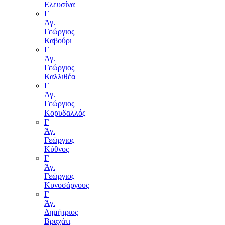
Ελευσίνα
Γ
Άγ.
Γεώργιος
Καβούρι
Γ
Άγ.
Γεώργιος
Καλλιθέα
Γ
Άγ.
Γεώργιος
Κορυδαλλός
Γ
Άγ.
Γεώργιος
Κύθνος
Γ
Άγ.
Γεώργιος
Κυνοσάργους
Γ
Άγ.
Δημήτριος
Βραχάτι