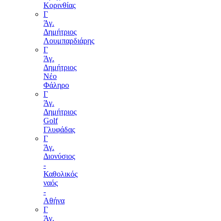
Κορινθίας
Γ
Άγ.
Δημήτριος
Λουμπαρδιάρης
Γ
Άγ.
Δημήτριος
Νέο
Φάληρο
Γ
Άγ.
Δημήτριος
Golf
Γλυφάδας
Γ
Άγ.
Διονύσιος
-
Καθολικός
ναός
-
Αθήνα
Γ
Άγ.