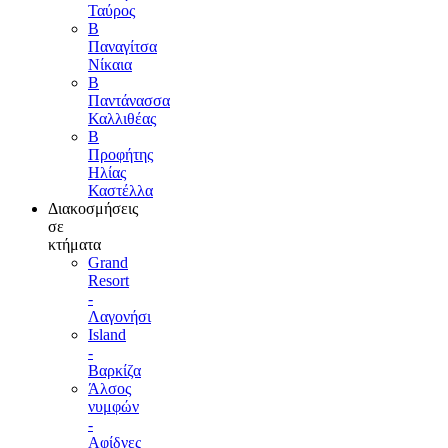
Ταύρος
Β
Παναγίτσα
Νίκαια
Β
Παντάνασσα
Καλλιθέας
Β
Προφήτης
Ηλίας
Καστέλλα
Διακοσμήσεις
σε
κτήματα
Grand
Resort
-
Λαγονήσι
Island
-
Βαρκίζα
Άλσος
νυμφών
-
Αφίδνες