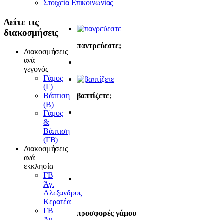
Στοιχεία Επικοινωνίας
Δείτε
τις
διακοσμήσεις
παντρεύεστε;
Διακοσμήσεις
ανά
γεγονός
Γάμος
(Γ)
βαπτίζετε;
Βάπτιση
(Β)
Γάμος
&
Βάπτιση
(ΓΒ)
Διακοσμήσεις
ανά
εκκλησία
ΓΒ
Άγ.
Αλέξανδρος
Κερατέα
ΓΒ
προσφορές γάμου
Άγ.