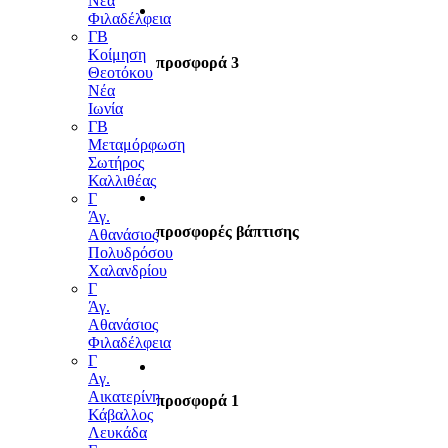
Νέα
Φιλαδέλφεια
ΓΒ
Κοίμηση
προσφορά 3
Θεοτόκου
Νέα
Ιωνία
ΓΒ
Μεταμόρφωση
Σωτήρος
Καλλιθέας
Γ
Άγ.
προσφορές βάπτισης
Αθανάσιος
Πολυδρόσου
Χαλανδρίου
Γ
Άγ.
Αθανάσιος
Φιλαδέλφεια
Γ
Αγ.
Αικατερίνη
προσφορά 1
Κάβαλλος
Λευκάδα