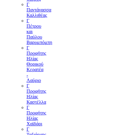
Γ
Παντάνασσα
Καλλιθέας
Γ
Πέτρου
και
Παύλου
Βαρυμπόμπη
Γ
Προφήτης
Ηλίας
Θορικού
Κερατέα
-
Λαύριο
Γ
Προφήτης
Ηλίας
Καστέλλα
Γ
Προφήτης
Ηλίας
Χαϊδάρι
Γ
Ταξιάρχης