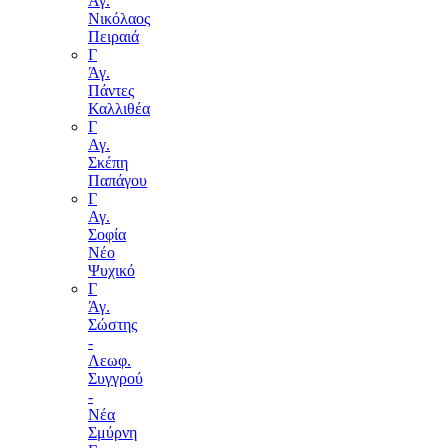
Άγ.
Νικόλαος
Πειραιά
Γ
Άγ.
Πάντες
Καλλιθέα
Γ
Αγ.
Σκέπη
Παπάγου
Γ
Αγ.
Σοφία
Νέο
Ψυχικό
Γ
Άγ.
Σώστης
-
Λεωφ.
Συγγρού
-
Νέα
Σμύρνη