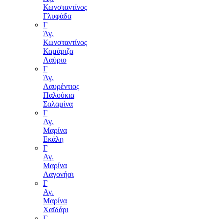
Κωνσταντίνος
Γλυφάδα
Γ
Άγ.
Κωνσταντίνος
Καμάριζα
Λαύριο
Γ
Άγ.
Λαυρέντιος
Παλούκια
Σαλαμίνα
Γ
Αγ.
Μαρίνα
Εκάλη
Γ
Αγ.
Μαρίνα
Λαγονήσι
Γ
Αγ.
Μαρίνα
Χαϊδάρι
Γ