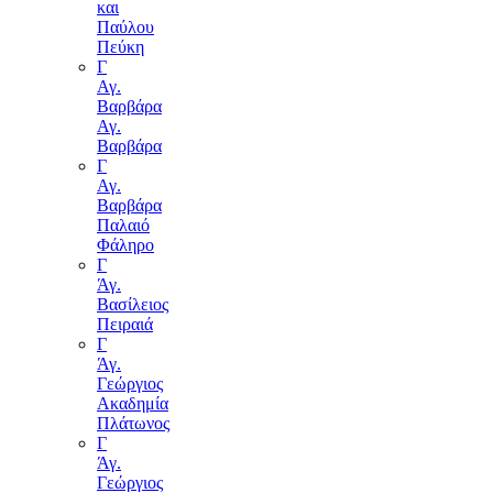
και
Παύλου
Πεύκη
Γ
Αγ.
Βαρβάρα
Αγ.
Βαρβάρα
Γ
Αγ.
Βαρβάρα
Παλαιό
Φάληρο
Γ
Άγ.
Βασίλειος
Πειραιά
Γ
Άγ.
Γεώργιος
Ακαδημία
Πλάτωνος
Γ
Άγ.
Γεώργιος