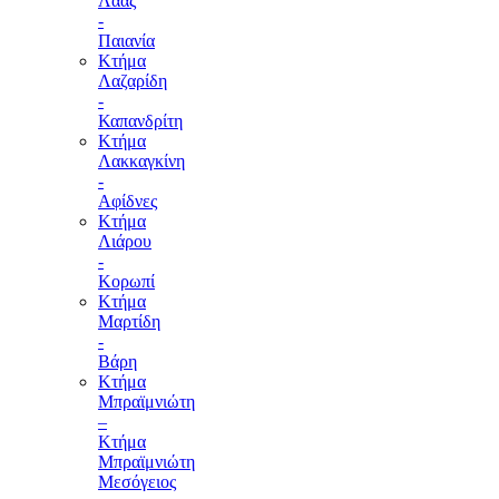
Λάας
-
Παιανία
Κτήμα
Λαζαρίδη
-
Καπανδρίτη
Κτήμα
Λακκαγκίνη
-
Αφίδνες
Κτήμα
Λιάρου
-
Κορωπί
Κτήμα
Μαρτίδη
-
Βάρη
Κτήμα
Μπραϊμνιώτη
–
Κτήμα
Μπραϊμνιώτη
Μεσόγειος