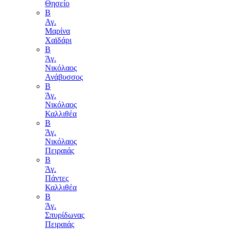
Θησείο
Β
Αγ.
Μαρίνα
Χαϊδάρι
Β
Άγ.
Νικόλαος
Ανάβυσσος
Β
Άγ.
Νικόλαος
Καλλιθέα
Β
Άγ.
Νικόλαος
Πειραιάς
Β
Άγ.
Πάντες
Καλλιθέα
Β
Άγ.
Σπυρίδωνας
Πειραιάς