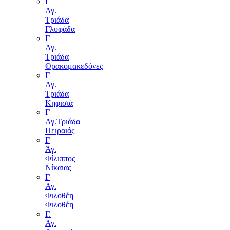
Γ
Αγ.
Τριάδα
Γλυφάδα
Γ
Αγ.
Τριάδα
Θρακομακεδόνες
Γ
Αγ.
Τριάδα
Κηφισιά
Γ
Αγ.Τριάδα
Πειραιάς
Γ
Άγ.
Φίλιππος
Νίκαιας
Γ
Αγ.
Φιλοθέη
Φιλοθέη
Γ.
Αγ.