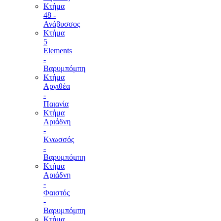
Κτήμα
48 -
Ανάβυσσος
Κτήμα
5
Elements
-
Βαρυμπόμπη
Κτήμα
Αργιθέα
-
Παιανία
Κτήμα
Αριάδνη
-
Κνωσσός
-
Βαρυμπόμπη
Κτήμα
Αριάδνη
-
Φαιστός
-
Βαρυμπόμπη
Κτήμα