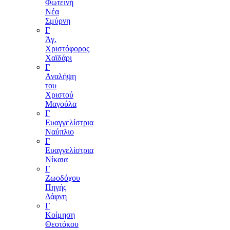
Φωτεινή
Νέα
Σμύρνη
Γ
Άγ.
Χριστόφορος
Χαϊδάρι
Γ
Αναλήψη
του
Χριστού
Μαγούλα
Γ
Ευαγγελίστρια
Ναύπλιο
Γ
Ευαγγελίστρια
Νίκαια
Γ
Ζωοδόχου
Πηγής
Δάφνη
Γ
Κοίμηση
Θεοτόκου