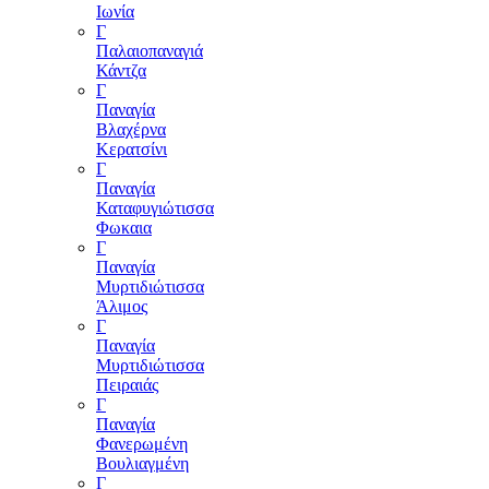
Ιωνία
Γ
Παλαιοπαναγιά
Κάντζα
Γ
Παναγία
Βλαχέρνα
Κερατσίνι
Γ
Παναγία
Καταφυγιώτισσα
Φωκαια
Γ
Παναγία
Μυρτιδιώτισσα
Άλιμος
Γ
Παναγία
Μυρτιδιώτισσα
Πειραιάς
Γ
Παναγία
Φανερωμένη
Βουλιαγμένη
Γ