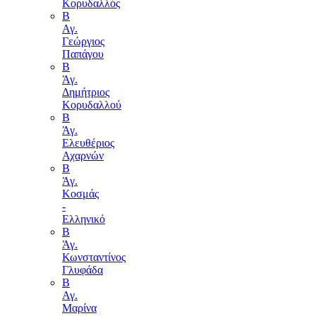
Κορυδαλλός
Β
Αγ.
Γεώργιος
Παπάγου
B
Άγ.
Δημήτριος
Κορυδαλλού
Β
Άγ.
Ελευθέριος
Αχαρνών
Β
Άγ.
Κοσμάς
-
Ελληνικό
Β
Άγ.
Κωνσταντίνος
Γλυφάδα
Β
Αγ.
Μαρίνα