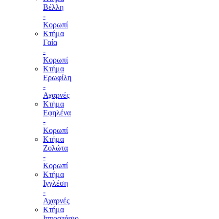
Βέλλη
-
Κορωπί
Κτήμα
Γαία
-
Κορωπί
Κτήμα
Ερωφίλη
-
Αχαρνές
Κτήμα
Εφηλένα
-
Κορωπί
Κτήμα
Ζολώτα
-
Κορωπί
Κτήμα
Ιγγλέση
-
Αχαρνές
Κτήμα
Ιπποστάσιο