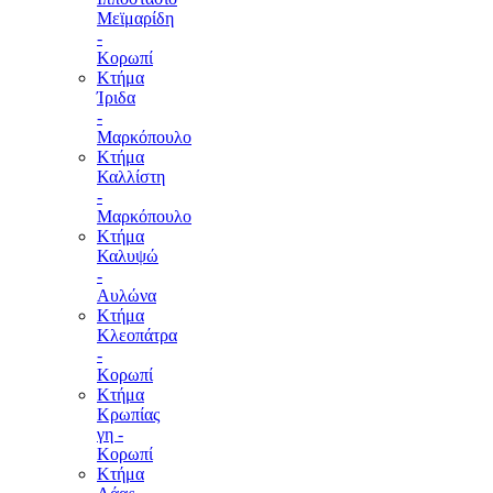
Μεϊμαρίδη
-
Κορωπί
Κτήμα
Ίριδα
-
Μαρκόπουλο
Κτήμα
Καλλίστη
-
Μαρκόπουλο
Κτήμα
Καλυψώ
-
Αυλώνα
Κτήμα
Κλεοπάτρα
-
Κορωπί
Κτήμα
Κρωπίας
γη -
Κορωπί
Κτήμα