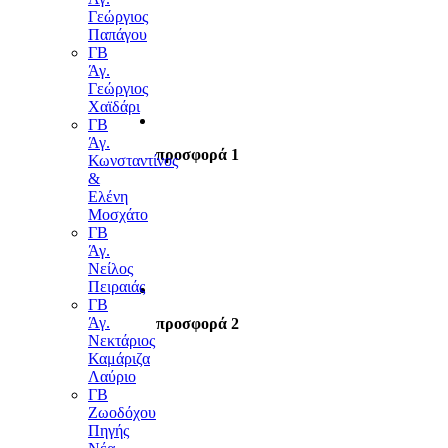
Γεώργιος
Παπάγου
ΓΒ
Άγ.
Γεώργιος
Χαϊδάρι
ΓΒ
Άγ.
προσφορά 1
Κωνσταντίνος
&
Ελένη
Μοσχάτο
ΓΒ
Άγ.
Νείλος
Πειραιάς
ΓΒ
Άγ.
προσφορά 2
Νεκτάριος
Καμάριζα
Λαύριο
ΓΒ
Ζωοδόχου
Πηγής