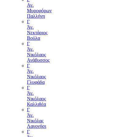
Αγ.
Μυροφόρων
Παλλήνη
Γ
Άγ.
Νεκτάριος
Βούλα
Γ
Άγ.
Νικόλαος
Ανάβυσσος
Γ
Άγ.
Νικόλαος
Γλυφάδα
Γ
Άγ.
Νικόλαος
Καλλιθέα
Γ
Άγ.
Νικόλας
Λαγονήσι
Γ