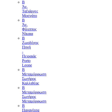
B
Άγ.
Ταξιάρχες
Μοσχάτο
Β
Άγ.
Φίλιππος
Νίκαια
B
Ζωοδόχος
Πηγή
-
Πειραιάς
Porto
Leone
B
Μεταμόρφωση
Σωτήρος
Καλλιθέας
Β
Μεταμόρφωση
Σωτήρος
Μεταμόρφωση
Β
Παναγίτσα