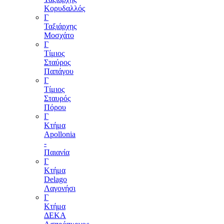
Κορυδαλλός
Γ
Ταξιάρχης
Μοσχάτο
Γ
Τίμιος
Σταύρος
Παπάγου
Γ
Τίμιος
Σταυρός
Πόρου
Γ
Κτήμα
Apollonia
-
Παιανία
Γ
Κτήμα
Delagο
Λαγονήσι
Γ
Κτήμα
ΔΕΚΑ