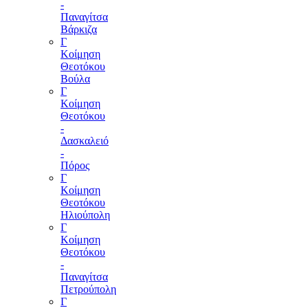
-
Παναγίτσα
Βάρκιζα
Γ
Κοίμηση
Θεοτόκου
Βούλα
Γ
Κοίμηση
Θεοτόκου
-
Δασκαλειό
-
Πόρος
Γ
Κοίμηση
Θεοτόκου
Ηλιούπολη
Γ
Κοίμηση
Θεοτόκου
-
Παναγίτσα
Πετρούπολη
Γ