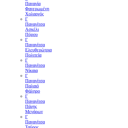
Παναγία
Φανερωμένη
Χολαργός
Γ
Παναγίτσα
Ασκέλι
Πόρου
Γ
Παναγίτσα
Ελευθερώτρια
Πολιτεία
Γ
Παναγίτσα
Νίκαια
Γ
Παναγίτσα
Παλαιό
Φάληρο
Γ
Παναγίτσα
Πάχης
Μεγάρων
Γ
Παναγίτσα
Ταύρος