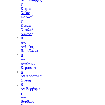
Ασπρόπυργος
Γ
Κτήμα
Ναϊάς
Κορωπί
Γ
Κτήμα
Νικολέλη
Αφίδνες
Β
Άγ.
Ανδρέας
Πετράλωνα
Β
Άγ.
Αντώνιος
Κερατσίνι
Β
Άγ.Απόστολοι
Νίκαια
Β
Αγ.Βαρβάρα
-
Αγία
Βαρβάρα