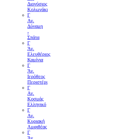
Διονύσιος
Κολωνάκι
Γ
Αγ.
Δύναμη
-
Σπάτα
Γ
Άγ.
Ελευθέριος
Καμίνια
Γ
Άγ.
Ιερόθεος
Περιστέρι
Γ
Αγ.
Κοσμάς
Ελληνικό
Γ
Αγ.
Κυριακή
Αμφιθέας
Γ
Άγ.