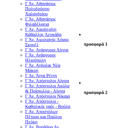
Γ Άγ. Αθανάσιος
Πολυδρόσου
Χαλανδρίου
Γ Άγ. Αθανάσιος
Φιλαδέλφεια
Γ Αγ. Αικατερίνη
Κάβαλλος Λευκάδα
Γ Άγ. Αιμιλιανός Λόφος
προσφορά 1
Σκουζέ
Γ Άγ. Ανάργυροι Αίγινα
Γ Άγ. Ανάργυροι
Ηλιούπολη
Γ Άγ. Ανδρέας Νέα
Μάκρη
Γ Αγ. Άννα Ρέντη
Γ Άγ. Απόστολοι Αίγινα
Γ Άγ. Απόστολοι Ακύλα
& Πρίσκιλλα - Αίγινα
προσφορά 2
Γ Άγ. Απόστολοι Νίκαια
Γ Άγ. Απόστολοι -
Καθολικός ναός - Βούλα
Γ Αγ. Αποστόλων
Πέτρου και Παύλου
Πεύκη
Γ Αγ. Βαρβάρα Αγ.