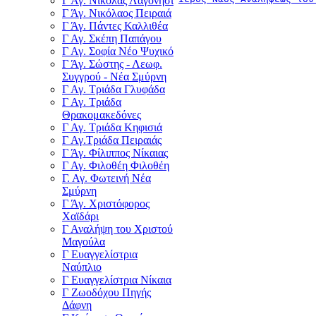
Γ Άγ. Νικόλας Λαγονήσι
Γ Άγ. Νικόλαος Πειραιά
Γ Άγ. Πάντες Καλλιθέα
Γ Αγ. Σκέπη Παπάγου
Γ Αγ. Σοφία Νέο Ψυχικό
Γ Άγ. Σώστης - Λεωφ.
Συγγρού - Νέα Σμύρνη
Γ Αγ. Τριάδα Γλυφάδα
Γ Αγ. Τριάδα
Θρακομακεδόνες
Γ Αγ. Τριάδα Κηφισιά
Γ Αγ.Τριάδα Πειραιάς
Γ Άγ. Φίλιππος Νίκαιας
Γ Αγ. Φιλοθέη Φιλοθέη
Γ. Αγ. Φωτεινή Νέα
Σμύρνη
Γ Άγ. Χριστόφορος
Χαϊδάρι
Γ Αναλήψη του Χριστού
Μαγούλα
Γ Ευαγγελίστρια
Ναύπλιο
Γ Ευαγγελίστρια Νίκαια
Γ Ζωοδόχου Πηγής
Δάφνη