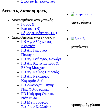
Στοιχεία Επικοινωνίας
Δείτε
τις διακοσμήσεις
Διακοσμήσεις ανά γεγονός
παντρεύεστε;
Γάμος (Γ)
Βάπτιση (Β)
Γάμος & Βάπτιση (ΓΒ)
Διακοσμήσεις ανά εκκλησία
ΓΒ Άγ. Αλέξανδρος
Κερατέα
βαπτίζετε;
ΓΒ Άγ. Γεώργιος
Παπάγου
ΓΒ Άγ. Γεώργιος Χαϊδάρι
ΓΒ Άγ. Κωνσταντίνος &
Ελένη Μοσχάτο
ΓΒ Άγ. Νείλος Πειραιάς
ΓΒ Άγ. Νεκτάριος
Καμάριζα Λαύριο
ΓΒ Ζωοδόχου Πηγής
Νέα Φιλαδέλφεια
ΓΒ Κοίμηση Θεοτόκου
Νέα Ιωνία
ΓΒ Μεταμόρφωση
προσφορές γάμου
Σωτήρος Καλλιθέας