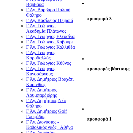
Βαρβάρα
Γ Αγ. Βαρβάρα Παλαιό
Φάληρο
προσφορά 3
Γ Άγ. Βασίλειος Πειραιά
Γ Άγ. Γεώργιος
Ακαδημία Πλάτωνος
Γ Άγ. Γεώργιος Ελευσίνα
Γ Άγ. Γεώργιος Καβούρι
Γ Άγ. Γεώργιος Καλλιθέα
Γ Άγ. Γεώργιος
Κορυδαλλός
Γ Άγ. Γεώργιος Κύθνος
Γ Άγ. Γεώργιος
προσφορές βάπτισης
Κυνοσάργους
Γ Άγ. Δημήτριος Βραχάτι
Κορινθίας
Γ Άγ. Δημήτριος
Λουμπαρδιάρης
Γ Άγ. Δημήτριος Νέο
Φάληρο
Γ Άγ. Δημήτριος Golf
Γλυφάδας
προσφορά 1
Γ Άγ. Διονύσιος -
Καθολικός ναός - Αθήνα
Γ Άγ. Διονύσιος