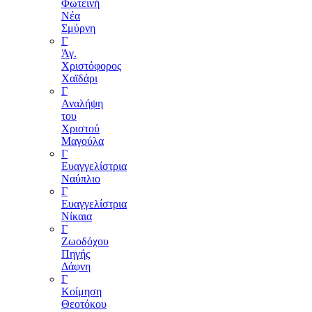
Φωτεινή
Νέα
Σμύρνη
Γ
Άγ.
Χριστόφορος
Χαϊδάρι
Γ
Αναλήψη
του
Χριστού
Μαγούλα
Γ
Ευαγγελίστρια
Ναύπλιο
Γ
Ευαγγελίστρια
Νίκαια
Γ
Ζωοδόχου
Πηγής
Δάφνη
Γ
Κοίμηση
Θεοτόκου