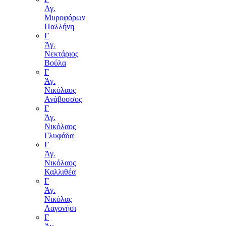
Αγ.
Μυροφόρων
Παλλήνη
Γ
Άγ.
Νεκτάριος
Βούλα
Γ
Άγ.
Νικόλαος
Ανάβυσσος
Γ
Άγ.
Νικόλαος
Γλυφάδα
Γ
Άγ.
Νικόλαος
Καλλιθέα
Γ
Άγ.
Νικόλας
Λαγονήσι
Γ