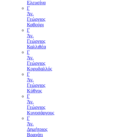
Ελευσίνα
Γ
Άγ.
Γεώργιος
Καβούρι
Γ
Άγ.
Γεώργιος
Καλλιθέα
Γ
Άγ.
Γεώργιος
Κορυδαλλός
Γ
Άγ.
Γεώργιος
Κύθνος
Γ
Άγ.
Γεώργιος
Κυνοσάργους
Γ
Άγ.
Δημήτριος
Βραχάτι