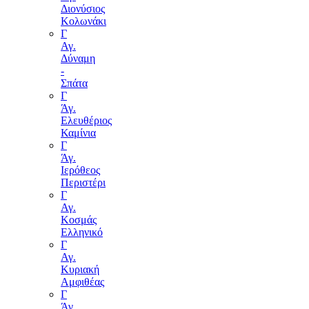
Διονύσιος
Κολωνάκι
Γ
Αγ.
Δύναμη
-
Σπάτα
Γ
Άγ.
Ελευθέριος
Καμίνια
Γ
Άγ.
Ιερόθεος
Περιστέρι
Γ
Αγ.
Κοσμάς
Ελληνικό
Γ
Αγ.
Κυριακή
Αμφιθέας
Γ
Άγ.