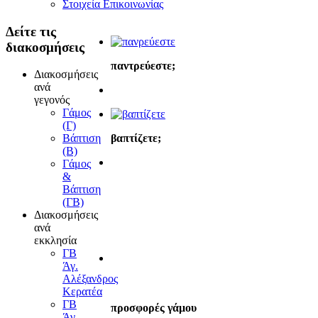
Στοιχεία Επικοινωνίας
Δείτε
τις
διακοσμήσεις
παντρεύεστε;
Διακοσμήσεις
ανά
γεγονός
Γάμος
(Γ)
βαπτίζετε;
Βάπτιση
(Β)
Γάμος
&
Βάπτιση
(ΓΒ)
Διακοσμήσεις
ανά
εκκλησία
ΓΒ
Άγ.
Αλέξανδρος
Κερατέα
ΓΒ
προσφορές γάμου
Άγ.