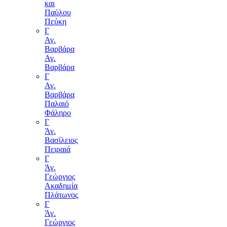
και
Παύλου
Πεύκη
Γ
Αγ.
Βαρβάρα
Αγ.
Βαρβάρα
Γ
Αγ.
Βαρβάρα
Παλαιό
Φάληρο
Γ
Άγ.
Βασίλειος
Πειραιά
Γ
Άγ.
Γεώργιος
Ακαδημία
Πλάτωνος
Γ
Άγ.
Γεώργιος