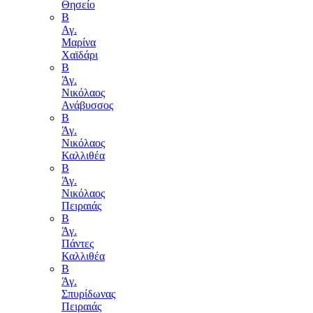
Θησείο
Β
Αγ.
Μαρίνα
Χαϊδάρι
Β
Άγ.
Νικόλαος
Ανάβυσσος
Β
Άγ.
Νικόλαος
Καλλιθέα
Β
Άγ.
Νικόλαος
Πειραιάς
Β
Άγ.
Πάντες
Καλλιθέα
Β
Άγ.
Σπυρίδωνας
Πειραιάς