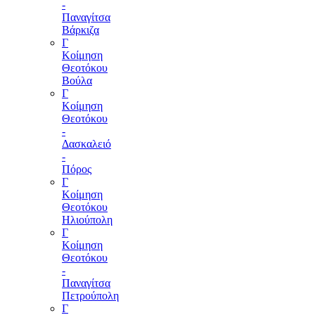
-
Παναγίτσα
Βάρκιζα
Γ
Κοίμηση
Θεοτόκου
Βούλα
Γ
Κοίμηση
Θεοτόκου
-
Δασκαλειό
-
Πόρος
Γ
Κοίμηση
Θεοτόκου
Ηλιούπολη
Γ
Κοίμηση
Θεοτόκου
-
Παναγίτσα
Πετρούπολη
Γ