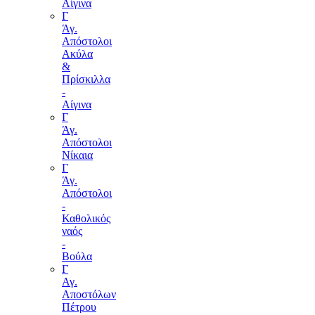
Αίγινα
Γ
Άγ.
Απόστολοι
Ακύλα
&
Πρίσκιλλα
-
Αίγινα
Γ
Άγ.
Απόστολοι
Νίκαια
Γ
Άγ.
Απόστολοι
-
Καθολικός
ναός
-
Βούλα
Γ
Αγ.
Αποστόλων
Πέτρου