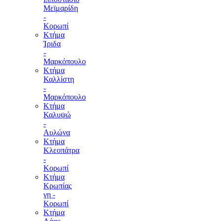
Μεϊμαρίδη
-
Κορωπί
Κτήμα
Ίριδα
-
Μαρκόπουλο
Κτήμα
Καλλίστη
-
Μαρκόπουλο
Κτήμα
Καλυψώ
-
Αυλώνα
Κτήμα
Κλεοπάτρα
-
Κορωπί
Κτήμα
Κρωπίας
γη -
Κορωπί
Κτήμα