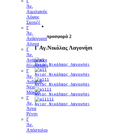
Γ
Άγ.
Αιμιλιανός
Λόφος
Σκουζέ
Γ
Άγ.
προσφορά 2
Ανάργυροι
Αίγινα
Γ Αγ.Νικόλας Λαγονήσι
Γ
Άγ.
Ανάργυροι
Άγιος Νικόλαος Λαγονήσι
Ηλιούπολη
Γ
Άγιος Νικόλαος Λαγονήσι
Άγ.
Ανδρέας
Άγιος Νικόλαος Λαγονήσι
Νέα
Μάκρη
Άγιος Νικόλαος Λαγονήσι
Γ
Αγ.
Άγιος Νικόλαος Λαγονήσι
Άννα
Ρέντη
Γ
Άγ.
Απόστολοι