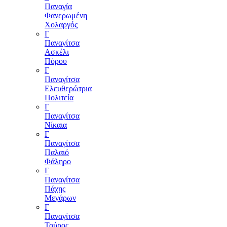
Παναγία
Φανερωμένη
Χολαργός
Γ
Παναγίτσα
Ασκέλι
Πόρου
Γ
Παναγίτσα
Ελευθερώτρια
Πολιτεία
Γ
Παναγίτσα
Νίκαια
Γ
Παναγίτσα
Παλαιό
Φάληρο
Γ
Παναγίτσα
Πάχης
Μεγάρων
Γ
Παναγίτσα
Ταύρος