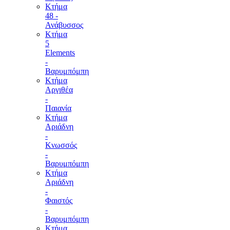
Κτήμα
48 -
Ανάβυσσος
Κτήμα
5
Elements
-
Βαρυμπόμπη
Κτήμα
Αργιθέα
-
Παιανία
Κτήμα
Αριάδνη
-
Κνωσσός
-
Βαρυμπόμπη
Κτήμα
Αριάδνη
-
Φαιστός
-
Βαρυμπόμπη
Κτήμα