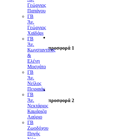
Γεώργιος
Παπάγου
ΓΒ
Άγ.
Γεώργιος
Χαϊδάρι
ΓΒ
Άγ.
προσφορά 1
Κωνσταντίνος
&
Ελένη
Μοσχάτο
ΓΒ
Άγ.
Νείλος
Πειραιάς
ΓΒ
Άγ.
προσφορά 2
Νεκτάριος
Καμάριζα
Λαύριο
ΓΒ
Ζωοδόχου
Πηγής