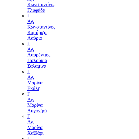
Κωνσταντίνος
Γλυφάδα
Γ
Άγ.
Κωνσταντίνος
Καμάριζα
Λαύριο
Γ
Άγ.
Λαυρέντιος
Παλούκια
Σαλαμίνα
Γ
Αγ.
Μαρίνα
Εκάλη
Γ
Αγ.
Μαρίνα
Λαγονήσι
Γ
Αγ.
Μαρίνα
Χαϊδάρι
Γ