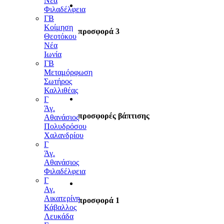
Νέα
Φιλαδέλφεια
ΓΒ
Κοίμηση
προσφορά 3
Θεοτόκου
Νέα
Ιωνία
ΓΒ
Μεταμόρφωση
Σωτήρος
Καλλιθέας
Γ
Άγ.
προσφορές βάπτισης
Αθανάσιος
Πολυδρόσου
Χαλανδρίου
Γ
Άγ.
Αθανάσιος
Φιλαδέλφεια
Γ
Αγ.
Αικατερίνη
προσφορά 1
Κάβαλλος
Λευκάδα