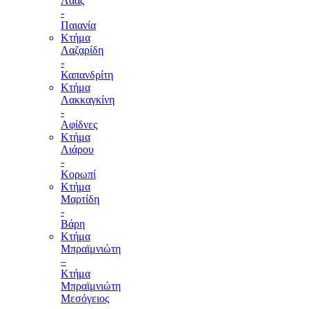
Λάας
-
Παιανία
Κτήμα
Λαζαρίδη
-
Καπανδρίτη
Κτήμα
Λακκαγκίνη
-
Αφίδνες
Κτήμα
Λιάρου
-
Κορωπί
Κτήμα
Μαρτίδη
-
Βάρη
Κτήμα
Μπραϊμνιώτη
–
Κτήμα
Μπραϊμνιώτη
Μεσόγειος