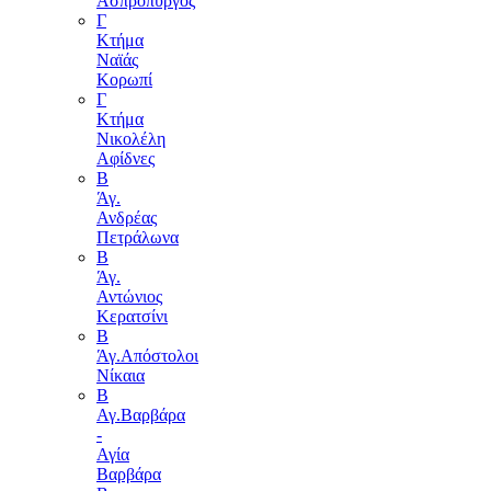
Ασπρόπυργος
Γ
Κτήμα
Ναϊάς
Κορωπί
Γ
Κτήμα
Νικολέλη
Αφίδνες
Β
Άγ.
Ανδρέας
Πετράλωνα
Β
Άγ.
Αντώνιος
Κερατσίνι
Β
Άγ.Απόστολοι
Νίκαια
Β
Αγ.Βαρβάρα
-
Αγία
Βαρβάρα