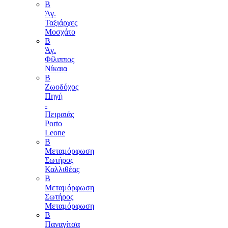
B
Άγ.
Ταξιάρχες
Μοσχάτο
Β
Άγ.
Φίλιππος
Νίκαια
B
Ζωοδόχος
Πηγή
-
Πειραιάς
Porto
Leone
B
Μεταμόρφωση
Σωτήρος
Καλλιθέας
Β
Μεταμόρφωση
Σωτήρος
Μεταμόρφωση
Β
Παναγίτσα