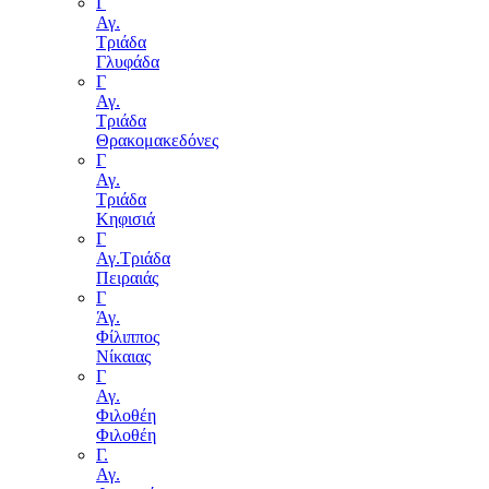
Γ
Αγ.
Τριάδα
Γλυφάδα
Γ
Αγ.
Τριάδα
Θρακομακεδόνες
Γ
Αγ.
Τριάδα
Κηφισιά
Γ
Αγ.Τριάδα
Πειραιάς
Γ
Άγ.
Φίλιππος
Νίκαιας
Γ
Αγ.
Φιλοθέη
Φιλοθέη
Γ.
Αγ.