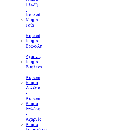
Βέλλη
-
Κορωπί
Κτήμα
Γαία
-
Κορωπί
Κτήμα
Ερωφίλη
-
Αχαρνές
Κτήμα
Εφηλένα
-
Κορωπί
Κτήμα
Ζολώτα
-
Κορωπί
Κτήμα
Ιγγλέση
-
Αχαρνές
Κτήμα
Ιπποστάσιο