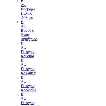
Β
Αγ.
Βαρβάρα
Παλαιό
Φάληρο
Β
Άγ.
Βασίλης
Άγιος
Δημήτριος
Β
Άγ.
Γεώργιος
Καβούρι
Β
Άγ.
Γεώργιος
Καλλιθέα
Β
Αγ.
Γεώργιος
Κερατσίνι
Β
Άγ.
Γεώργιος