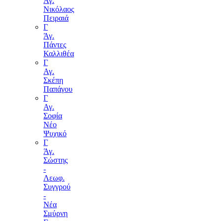
Άγ.
Νικόλαος
Πειραιά
Γ
Άγ.
Πάντες
Καλλιθέα
Γ
Αγ.
Σκέπη
Παπάγου
Γ
Αγ.
Σοφία
Νέο
Ψυχικό
Γ
Άγ.
Σώστης
-
Λεωφ.
Συγγρού
-
Νέα
Σμύρνη