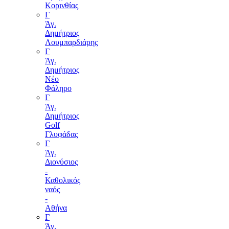
Κορινθίας
Γ
Άγ.
Δημήτριος
Λουμπαρδιάρης
Γ
Άγ.
Δημήτριος
Νέο
Φάληρο
Γ
Άγ.
Δημήτριος
Golf
Γλυφάδας
Γ
Άγ.
Διονύσιος
-
Καθολικός
ναός
-
Αθήνα
Γ
Άγ.