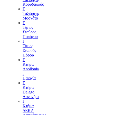
Κορυδαλλός
Γ
Ταξιάρχης
Μοσχάτο
Γ
Τίμιος
Σταύρος
Παπάγου
Γ
Τίμιος
Σταυρός
Πόρου
Γ
Κτήμα
Apollonia
-
Παιανία
Γ
Κτήμα
Delagο
Λαγονήσι
Γ
Κτήμα
ΔΕΚΑ