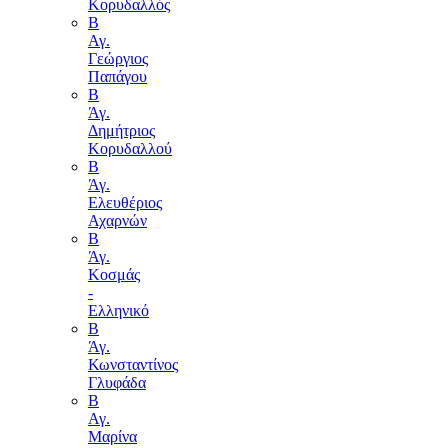
Κορυδαλλός
Β
Αγ.
Γεώργιος
Παπάγου
B
Άγ.
Δημήτριος
Κορυδαλλού
Β
Άγ.
Ελευθέριος
Αχαρνών
Β
Άγ.
Κοσμάς
-
Ελληνικό
Β
Άγ.
Κωνσταντίνος
Γλυφάδα
Β
Αγ.
Μαρίνα