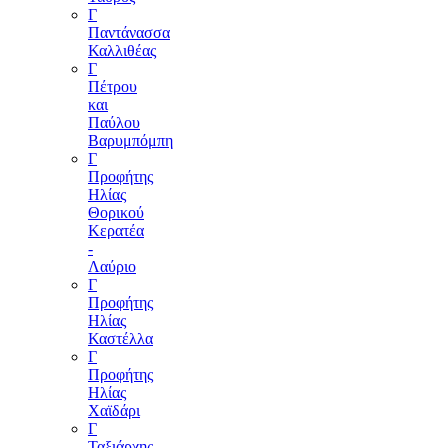
Γ
Παντάνασσα
Καλλιθέας
Γ
Πέτρου
και
Παύλου
Βαρυμπόμπη
Γ
Προφήτης
Ηλίας
Θορικού
Κερατέα
-
Λαύριο
Γ
Προφήτης
Ηλίας
Καστέλλα
Γ
Προφήτης
Ηλίας
Χαϊδάρι
Γ
Ταξιάρχης