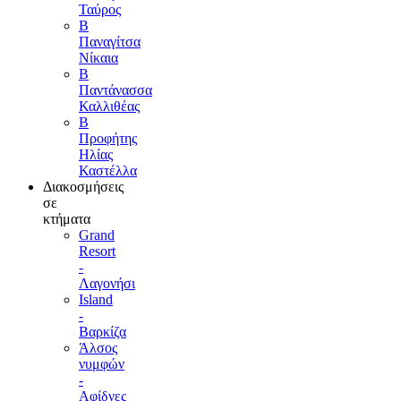
Ταύρος
Β
Παναγίτσα
Νίκαια
Β
Παντάνασσα
Καλλιθέας
Β
Προφήτης
Ηλίας
Καστέλλα
Διακοσμήσεις
σε
κτήματα
Grand
Resort
-
Λαγονήσι
Island
-
Βαρκίζα
Άλσος
νυμφών
-
Αφίδνες