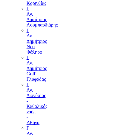
Κορινθίας
Γ
Άγ.
Δημήτριος
Λουμπαρδιάρης
Γ
Άγ.
Δημήτριος
Νέο
Φάληρο
Γ
Άγ.
Δημήτριος
Golf
Γλυφάδας
Γ
Άγ.
Διονύσιος
-
Καθολικός
ναός
-
Αθήνα
Γ
Άγ.