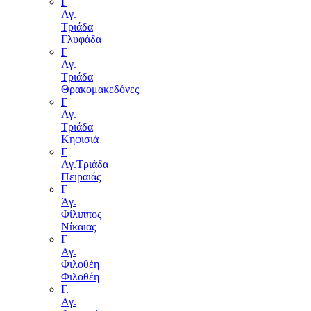
Γ
Αγ.
Τριάδα
Γλυφάδα
Γ
Αγ.
Τριάδα
Θρακομακεδόνες
Γ
Αγ.
Τριάδα
Κηφισιά
Γ
Αγ.Τριάδα
Πειραιάς
Γ
Άγ.
Φίλιππος
Νίκαιας
Γ
Αγ.
Φιλοθέη
Φιλοθέη
Γ.
Αγ.