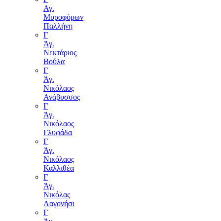
Αγ.
Μυροφόρων
Παλλήνη
Γ
Άγ.
Νεκτάριος
Βούλα
Γ
Άγ.
Νικόλαος
Ανάβυσσος
Γ
Άγ.
Νικόλαος
Γλυφάδα
Γ
Άγ.
Νικόλαος
Καλλιθέα
Γ
Άγ.
Νικόλας
Λαγονήσι
Γ