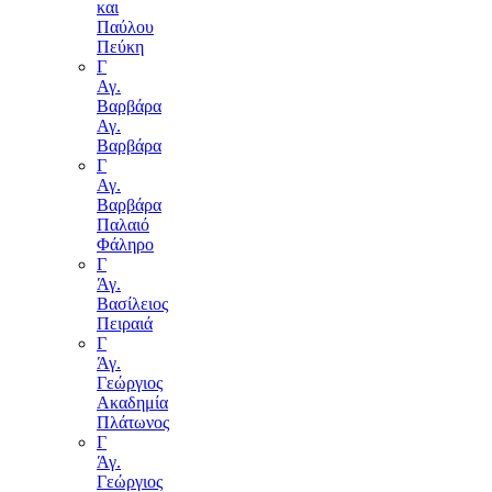
και
Παύλου
Πεύκη
Γ
Αγ.
Βαρβάρα
Αγ.
Βαρβάρα
Γ
Αγ.
Βαρβάρα
Παλαιό
Φάληρο
Γ
Άγ.
Βασίλειος
Πειραιά
Γ
Άγ.
Γεώργιος
Ακαδημία
Πλάτωνος
Γ
Άγ.
Γεώργιος