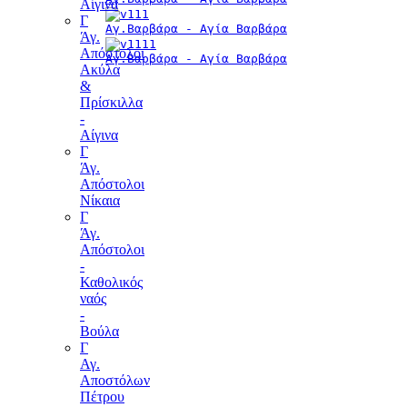
Αίγινα
Γ
Αγ.Βαρβάρα - Αγία Βαρβάρα
Άγ.
Απόστολοι
Αγ.Βαρβάρα - Αγία Βαρβάρα
Ακύλα
&
Πρίσκιλλα
-
Αίγινα
Γ
Άγ.
Απόστολοι
Νίκαια
Γ
Άγ.
Απόστολοι
-
Καθολικός
ναός
-
Βούλα
Γ
Αγ.
Αποστόλων
Πέτρου