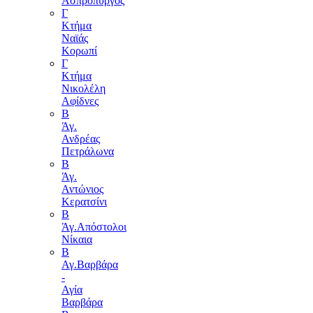
Ασπρόπυργος
Γ
Κτήμα
Ναϊάς
Κορωπί
Γ
Κτήμα
Νικολέλη
Αφίδνες
Β
Άγ.
Ανδρέας
Πετράλωνα
Β
Άγ.
Αντώνιος
Κερατσίνι
Β
Άγ.Απόστολοι
Νίκαια
Β
Αγ.Βαρβάρα
-
Αγία
Βαρβάρα