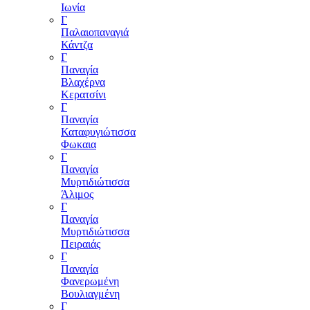
Ιωνία
Γ
Παλαιοπαναγιά
Κάντζα
Γ
Παναγία
Βλαχέρνα
Κερατσίνι
Γ
Παναγία
Καταφυγιώτισσα
Φωκαια
Γ
Παναγία
Μυρτιδιώτισσα
Άλιμος
Γ
Παναγία
Μυρτιδιώτισσα
Πειραιάς
Γ
Παναγία
Φανερωμένη
Βουλιαγμένη
Γ