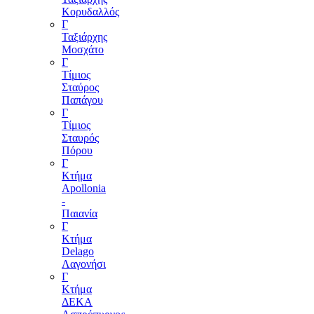
Κορυδαλλός
Γ
Ταξιάρχης
Μοσχάτο
Γ
Τίμιος
Σταύρος
Παπάγου
Γ
Τίμιος
Σταυρός
Πόρου
Γ
Κτήμα
Apollonia
-
Παιανία
Γ
Κτήμα
Delagο
Λαγονήσι
Γ
Κτήμα
ΔΕΚΑ