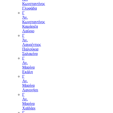
Κωνσταντίνος
Γλυφάδα
Γ
Άγ.
Κωνσταντίνος
Καμάριζα
Λαύριο
Γ
Άγ.
Λαυρέντιος
Παλούκια
Σαλαμίνα
Γ
Αγ.
Μαρίνα
Εκάλη
Γ
Αγ.
Μαρίνα
Λαγονήσι
Γ
Αγ.
Μαρίνα
Χαϊδάρι
Γ