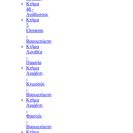
Κτήμα
48 -
Ανάβυσσος
Κτήμα
5
Elements
-
Βαρυμπόμπη
Κτήμα
Αργιθέα
-
Παιανία
Κτήμα
Αριάδνη
-
Κνωσσός
-
Βαρυμπόμπη
Κτήμα
Αριάδνη
-
Φαιστός
-
Βαρυμπόμπη
Κτήμα