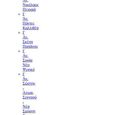
Άγ.
Νικόλαος
Πειραιά
Γ
Άγ.
Πάντες
Καλλιθέα
Γ
Αγ.
Σκέπη
Παπάγου
Γ
Αγ.
Σοφία
Νέο
Ψυχικό
Γ
Άγ.
Σώστης
-
Λεωφ.
Συγγρού
-
Νέα
Σμύρνη