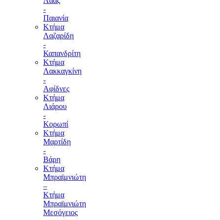
Λάας
-
Παιανία
Κτήμα
Λαζαρίδη
-
Καπανδρίτη
Κτήμα
Λακκαγκίνη
-
Αφίδνες
Κτήμα
Λιάρου
-
Κορωπί
Κτήμα
Μαρτίδη
-
Βάρη
Κτήμα
Μπραϊμνιώτη
–
Κτήμα
Μπραϊμνιώτη
Μεσόγειος