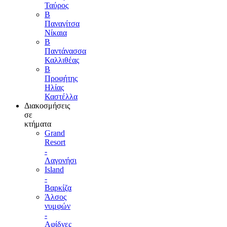
Ταύρος
Β
Παναγίτσα
Νίκαια
Β
Παντάνασσα
Καλλιθέας
Β
Προφήτης
Ηλίας
Καστέλλα
Διακοσμήσεις
σε
κτήματα
Grand
Resort
-
Λαγονήσι
Island
-
Βαρκίζα
Άλσος
νυμφών
-
Αφίδνες