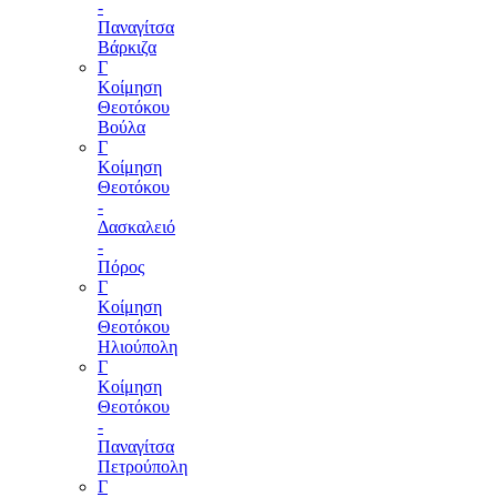
-
Παναγίτσα
Βάρκιζα
Γ
Κοίμηση
Θεοτόκου
Βούλα
Γ
Κοίμηση
Θεοτόκου
-
Δασκαλειό
-
Πόρος
Γ
Κοίμηση
Θεοτόκου
Ηλιούπολη
Γ
Κοίμηση
Θεοτόκου
-
Παναγίτσα
Πετρούπολη
Γ