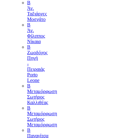
B
Άγ.
Ταξιάρχες
Μοσχάτο
Β
Άγ.
Φίλιππος
Νίκαια
B
Ζωοδόχος
Πηγή
-
Πειραιάς
Porto
Leone
B
Μεταμόρφωση
Σωτήρος
Καλλιθέας
Β
Μεταμόρφωση
Σωτήρος
Μεταμόρφωση
Β
Παναγίτσα