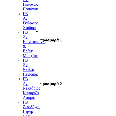
Γεώργιος
Παπάγου
ΓΒ
Άγ.
Γεώργιος
Χαϊδάρι
ΓΒ
Άγ.
προσφορά 1
Κωνσταντίνος
&
Ελένη
Μοσχάτο
ΓΒ
Άγ.
Νείλος
Πειραιάς
ΓΒ
Άγ.
προσφορά 2
Νεκτάριος
Καμάριζα
Λαύριο
ΓΒ
Ζωοδόχου
Πηγής