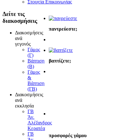
Στοιχεία Επικοινωνίας
Δείτε
τις
διακοσμήσεις
παντρεύεστε;
Διακοσμήσεις
ανά
γεγονός
Γάμος
(Γ)
βαπτίζετε;
Βάπτιση
(Β)
Γάμος
&
Βάπτιση
(ΓΒ)
Διακοσμήσεις
ανά
εκκλησία
ΓΒ
Άγ.
Αλέξανδρος
Κερατέα
ΓΒ
προσφορές γάμου
Άγ.