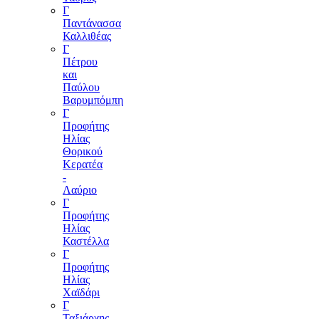
Γ
Παντάνασσα
Καλλιθέας
Γ
Πέτρου
και
Παύλου
Βαρυμπόμπη
Γ
Προφήτης
Ηλίας
Θορικού
Κερατέα
-
Λαύριο
Γ
Προφήτης
Ηλίας
Καστέλλα
Γ
Προφήτης
Ηλίας
Χαϊδάρι
Γ
Ταξιάρχης