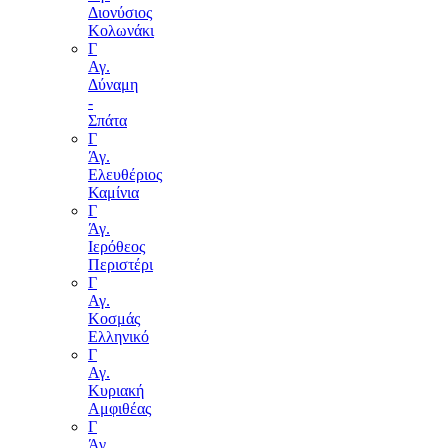
Διονύσιος
Κολωνάκι
Γ
Αγ.
Δύναμη
-
Σπάτα
Γ
Άγ.
Ελευθέριος
Καμίνια
Γ
Άγ.
Ιερόθεος
Περιστέρι
Γ
Αγ.
Κοσμάς
Ελληνικό
Γ
Αγ.
Κυριακή
Αμφιθέας
Γ
Άγ.