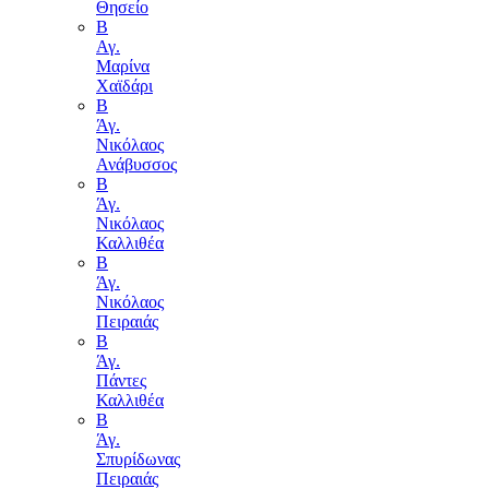
Θησείο
Β
Αγ.
Μαρίνα
Χαϊδάρι
Β
Άγ.
Νικόλαος
Ανάβυσσος
Β
Άγ.
Νικόλαος
Καλλιθέα
Β
Άγ.
Νικόλαος
Πειραιάς
Β
Άγ.
Πάντες
Καλλιθέα
Β
Άγ.
Σπυρίδωνας
Πειραιάς