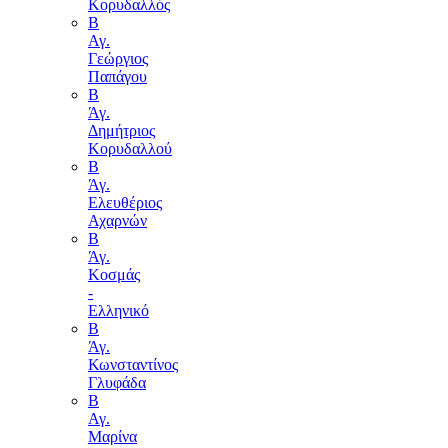
Κορυδαλλός
Β
Αγ.
Γεώργιος
Παπάγου
B
Άγ.
Δημήτριος
Κορυδαλλού
Β
Άγ.
Ελευθέριος
Αχαρνών
Β
Άγ.
Κοσμάς
-
Ελληνικό
Β
Άγ.
Κωνσταντίνος
Γλυφάδα
Β
Αγ.
Μαρίνα