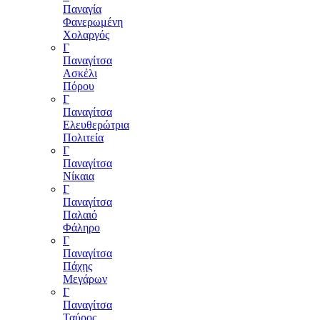
Παναγία
Φανερωμένη
Χολαργός
Γ
Παναγίτσα
Ασκέλι
Πόρου
Γ
Παναγίτσα
Ελευθερώτρια
Πολιτεία
Γ
Παναγίτσα
Νίκαια
Γ
Παναγίτσα
Παλαιό
Φάληρο
Γ
Παναγίτσα
Πάχης
Μεγάρων
Γ
Παναγίτσα
Ταύρος