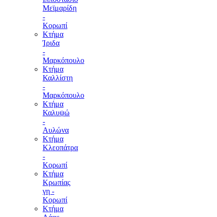
Μεϊμαρίδη
-
Κορωπί
Κτήμα
Ίριδα
-
Μαρκόπουλο
Κτήμα
Καλλίστη
-
Μαρκόπουλο
Κτήμα
Καλυψώ
-
Αυλώνα
Κτήμα
Κλεοπάτρα
-
Κορωπί
Κτήμα
Κρωπίας
γη -
Κορωπί
Κτήμα