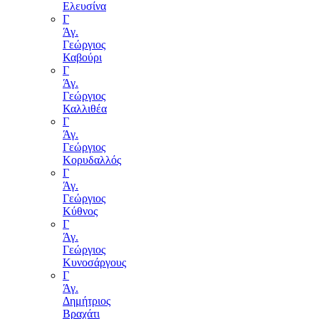
Ελευσίνα
Γ
Άγ.
Γεώργιος
Καβούρι
Γ
Άγ.
Γεώργιος
Καλλιθέα
Γ
Άγ.
Γεώργιος
Κορυδαλλός
Γ
Άγ.
Γεώργιος
Κύθνος
Γ
Άγ.
Γεώργιος
Κυνοσάργους
Γ
Άγ.
Δημήτριος
Βραχάτι