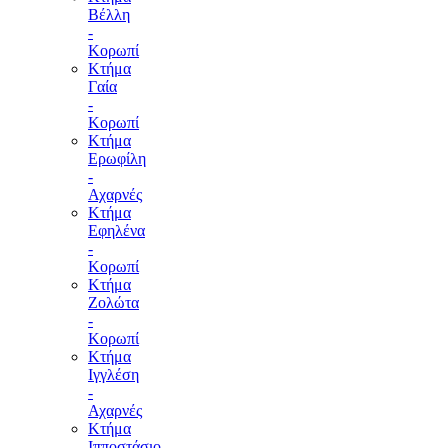
Βέλλη
-
Κορωπί
Κτήμα
Γαία
-
Κορωπί
Κτήμα
Ερωφίλη
-
Αχαρνές
Κτήμα
Εφηλένα
-
Κορωπί
Κτήμα
Ζολώτα
-
Κορωπί
Κτήμα
Ιγγλέση
-
Αχαρνές
Κτήμα
Ιπποστάσιο