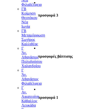
Νέα
Φιλαδέλφεια
ΓΒ
Κοίμηση
προσφορά 3
Θεοτόκου
Νέα
Ιωνία
ΓΒ
Μεταμόρφωση
Σωτήρος
Καλλιθέας
Γ
Άγ.
προσφορές βάπτισης
Αθανάσιος
Πολυδρόσου
Χαλανδρίου
Γ
Άγ.
Αθανάσιος
Φιλαδέλφεια
Γ
Αγ.
Αικατερίνη
προσφορά 1
Κάβαλλος
Λευκάδα