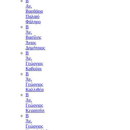
Β
Αγ.
Βαρβάρα
Παλαιό
Φάληρο
Β
Άγ.
Βασίλης
Άγιος
Δημήτριος
Β
Άγ.
Γεώργιος
Καβούρι
Β
Άγ.
Γεώργιος
Καλλιθέα
Β
Αγ.
Γεώργιος
Κερατσίνι
Β
Άγ.
Γεώργιος