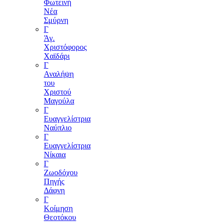
Φωτεινή
Νέα
Σμύρνη
Γ
Άγ.
Χριστόφορος
Χαϊδάρι
Γ
Αναλήψη
του
Χριστού
Μαγούλα
Γ
Ευαγγελίστρια
Ναύπλιο
Γ
Ευαγγελίστρια
Νίκαια
Γ
Ζωοδόχου
Πηγής
Δάφνη
Γ
Κοίμηση
Θεοτόκου